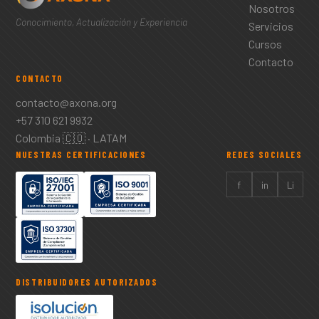
Nosotros
Conocimiento, Actualización y Experiencia
Servicios
Cursos
Contacto
CONTACTO
contacto@axona.org
+57 310 621 9932
Colombia 🇨🇴 · LATAM
NUESTRAS CERTIFICACIONES
REDES SOCIALES
f
in
Li
DISTRIBUIDORES AUTORIZADOS